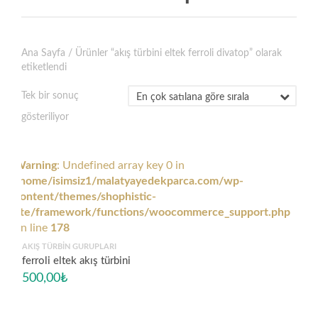
Ana Sayfa
/ Ürünler “akış türbini eltek ferroli divatop” olarak
etiketlendi
Tek bir sonuç
gösteriliyor
Warning
: Undefined array key 0 in
/home/isimsiz1/malatyayedekparca.com/wp-
content/themes/shophistic-
lite/framework/functions/woocommerce_support.php
on line
178
AKIŞ TÜRBIN GURUPLARI
ferroli eltek akış türbini
500,00
₺