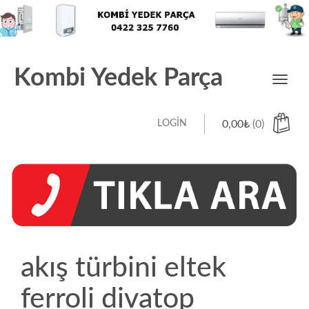
Kombi Yedek Parça
Toggl
navig
LOGIN
0,00
₺
(0)
akış türbini eltek
ferroli divatop