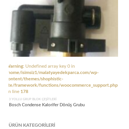
Warning
: Undefined array key 0 in
/home/isimsiz1/malatyayedekparca.com/wp-
content/themes/shophistic-
lite/framework/functions/woocommerce_support.php
on line
178
3 YOLLU GRUP BLOK ÇEŞITLERI
Bosch Condense Kalorifer Dönüş Grubu
ÜRÜN KATEGORILERI