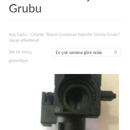
Grubu
Ana Sayfa
/ Ürünler “Bosch Condense Kalorifer Dönüş Grubu”
olarak etiketlendi
Tek bir sonuç
gösteriliyor