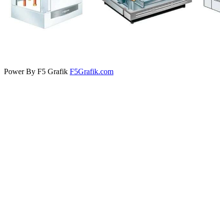
Power By F5 Grafik
F5Grafik.com
BİZE ULAŞIN
K. Mustafa Paşa, İpekçi Sk. No:34, 44120
Battalgazi/Malatya
0422 325 77 60 - 0531 586 7760