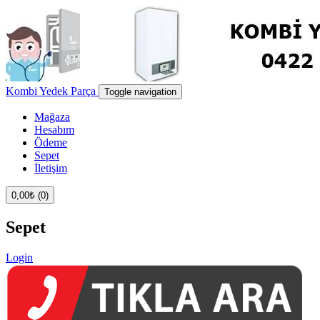
Kombi Yedek Parça
Toggle navigation
Mağaza
Hesabım
Ödeme
Sepet
İletişim
0,00
₺
(0)
Sepet
Login