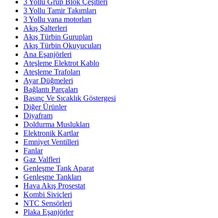
3 Yollu Grup Blok Çeşitleri
3 Yollu Tamir Takımları
3 Yollu vana motorları
Akış Şalterleri
Akış Türbin Gurupları
Akış Türbin Okuyucuları
Ana Eşanjörleri
Ateşleme Elektrot Kablo
Ateşleme Trafoları
Ayar Düğmeleri
Bağlantı Parçaları
Basınç Ve Sıcaklık Göstergesi
Diğer Ürünler
Diyafram
Doldurma Muslukları
Elektronik Kartlar
Emniyet Ventilleri
Fanlar
Gaz Valfleri
Genleşme Tank Aparat
Genleşme Tankları
Hava Akış Prosestat
Kombi Siviçleri
NTC Sensörleri
Plaka Eşanjörler