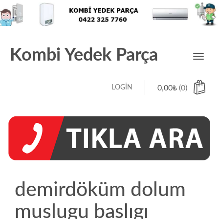
Kombi Yedek Parça
Toggl
navig
LOGIN
0,00
₺
(0)
demirdöküm dolum
muslugu baslıgı