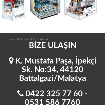
Power By F5 Grafik
F5Grafik.com
BİZE ULAŞIN
K. Mustafa Paşa, İpekçi
Sk. No:34, 44120
Battalgazi/Malatya
0422 325 77 60 -
0531 586 7760