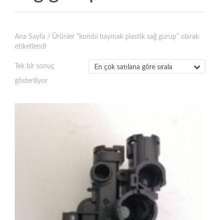
Ana Sayfa
/ Ürünler “kombi baymak plastik sağ gurup” olarak
etiketlendi
Tek bir sonuç
gösteriliyor