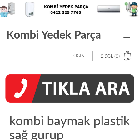
Kombi Yedek Parça
Toggl
navig
LOGIN
0,00
₺
(0)
kombi baymak plastik
sağ gurup