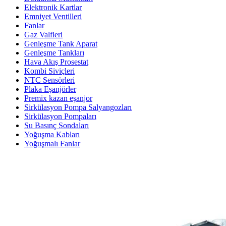
Elektronik Kartlar
Emniyet Ventilleri
Fanlar
Gaz Valfleri
Genleşme Tank Aparat
Genleşme Tankları
Hava Akış Prosestat
Kombi Siviçleri
NTC Sensörleri
Plaka Eşanjörler
Premix kazan eşanjor
Sirkülasyon Pompa Salyangozları
Sirkülasyon Pompaları
Su Basınç Sondaları
Yoğuşma Kabları
Yoğuşmalı Fanlar