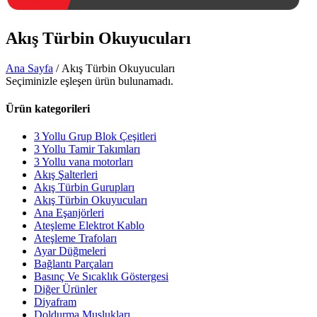
Akış Türbin Okuyucuları
Ana Sayfa
/ Akış Türbin Okuyucuları
Seçiminizle eşleşen ürün bulunamadı.
Ürün kategorileri
3 Yollu Grup Blok Çeşitleri
3 Yollu Tamir Takımları
3 Yollu vana motorları
Akış Şalterleri
Akış Türbin Gurupları
Akış Türbin Okuyucuları
Ana Eşanjörleri
Ateşleme Elektrot Kablo
Ateşleme Trafoları
Ayar Düğmeleri
Bağlantı Parçaları
Basınç Ve Sıcaklık Göstergesi
Diğer Ürünler
Diyafram
Doldurma Muslukları