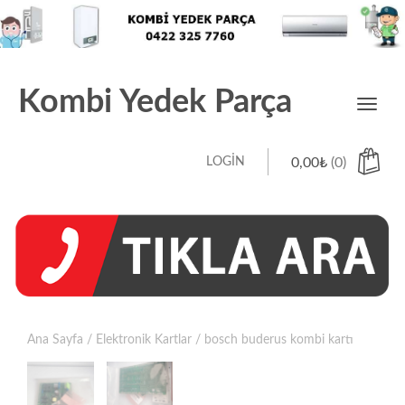
Kombi Yedek Parça
Toggl
navig
LOGIN
0,00
₺
(0)
Ana Sayfa
/
Elektronik Kartlar
/ bosch buderus kombi kartı