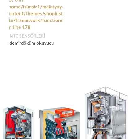
/home/isimsiz1/malatyayedekparca.com/wp-
content/themes/shophistic-
lite/framework/functions/woocommerce_support.php
on line
178
NTC SENSÖRLERI
demirdöküm okuyucu