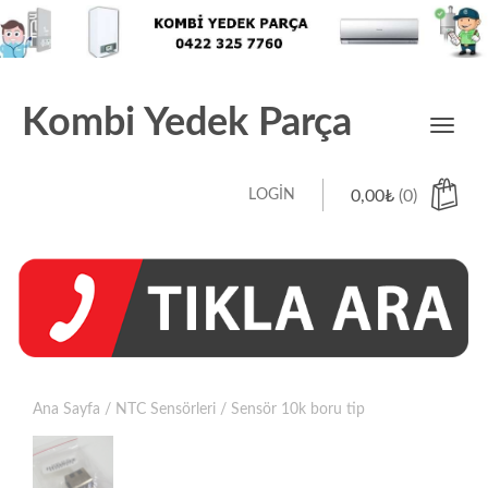
Kombi Yedek Parça
Toggl
navig
LOGIN
0,00
₺
(0)
Ana Sayfa
/
NTC Sensörleri
/ Sensör 10k boru tip