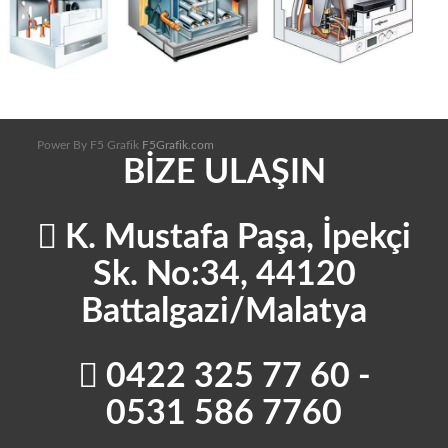
Power By F5 Grafik
F5Grafik.com
BİZE ULAŞIN
K. Mustafa Paşa, İpekçi
Sk. No:34, 44120
Battalgazi/Malatya
0422 325 77 60 -
0531 586 7760