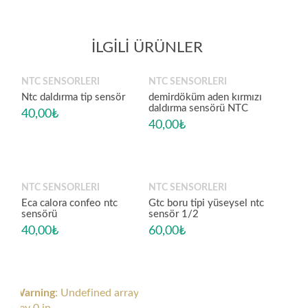
İLGILI ÜRÜNLER
NTC SENSÖRLERI
NTC SENSÖRLERI
Ntc daldırma tip sensör
demirdöküm aden kırmızı
daldırma sensörü NTC
40,00
₺
40,00
₺
NTC SENSÖRLERI
NTC SENSÖRLERI
Eca calora confeo ntc
Gtc boru tipi yüseysel ntc
sensörü
sensör 1/2
40,00
₺
60,00
₺
Warning
: Undefined array
key 0 in