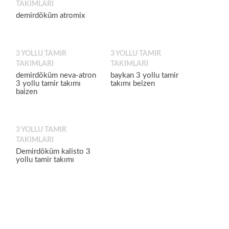
TAKIMLARI
demirdöküm atromix
3 YOLLU TAMIR
3 YOLLU TAMIR
TAKIMLARI
TAKIMLARI
demirdöküm neva-atron
baykan 3 yollu tamir
3 yollu tamir takımı
takımı beizen
baizen
3 YOLLU TAMIR
TAKIMLARI
Demirdöküm kalisto 3
yollu tamir takımı