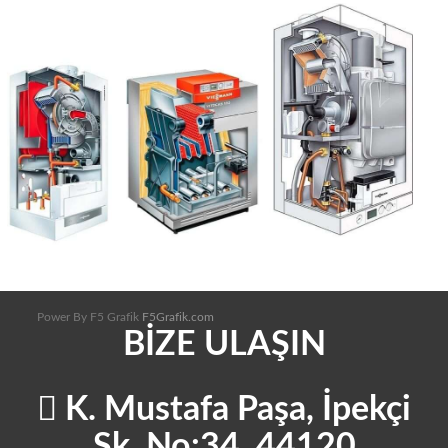
Power By F5 Grafik
F5Grafik.com
BİZE ULAŞIN
K. Mustafa Paşa, İpekçi
Sk. No:34, 44120