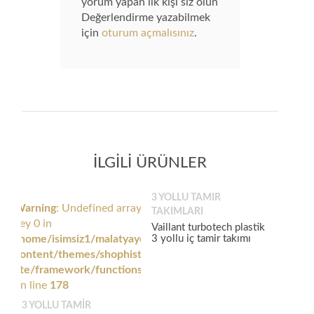
yorum yapan ilk kişi siz olun
Değerlendirme yazabilmek
için
oturum açmalısınız
.
İLGILI ÜRÜNLER
3 YOLLU TAMIR
Warning
: Undefined array
TAKIMLARI
key 0 in
Vaillant turbotech plastik
/home/isimsiz1/malatyayedekparca.com/wp-
3 yollu iç tamir takımı
content/themes/shophistic-
lite/framework/functions/woocommerce_support.php
on line
178
3 YOLLU TAMIR